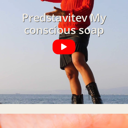
Predstavitev My
conscious soap