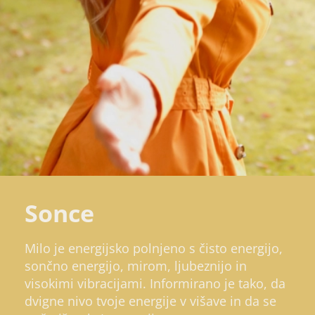
Sonce
Milo je energijsko polnjeno s čisto energijo,
sončno energijo, mirom, ljubeznijo in
visokimi vibracijami. Informirano je tako, da
dvigne nivo tvoje energije v višave in da se