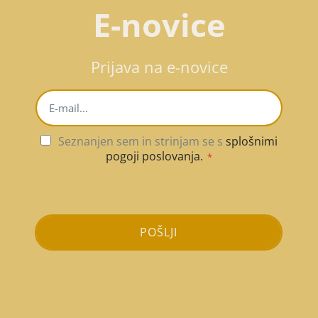
E-novice
Prijava na e-novice
Seznanjen sem in strinjam se s
splošnimi
pogoji poslovanja.