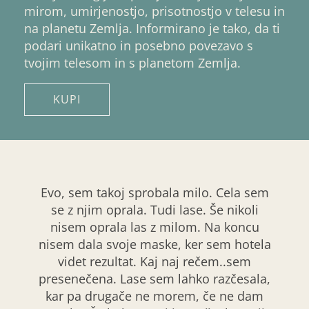
mirom, umirjenostjo, prisotnostjo v telesu in
na planetu Zemlja. Informirano je tako, da ti
podari unikatno in posebno povezavo s
tvojim telesom in s planetom Zemlja.
KUPI
m
a
,
Priprave na prvega dobrega gospoda
hvala Maša Plaznik in Žarek sreče za