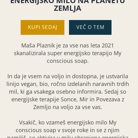
ENERGIJSKO MILO NA PLANETU
ZEMLJA
KUPI SEDAJ
VEČ O TEM
Maša Plaznik je za vse nas leta 2021
skanalizirala super energijsko terapijo My
conscious soap.
In da je vsem na voljo in dostopna, je ustvarila
linijo vegan, bio, ročno izdelanih naravnih trdih
mil, ki ga vsakega osebno informira. Sedaj so
energijske terapije Sonce, Mir in Povezava z
Zemljo na voljo za vse vas.
Vsakič, ko vzameš energijsko milo My
conscious soap v svoje roke in se z njim
namiliš, se aktivira v milu shranjena energijska